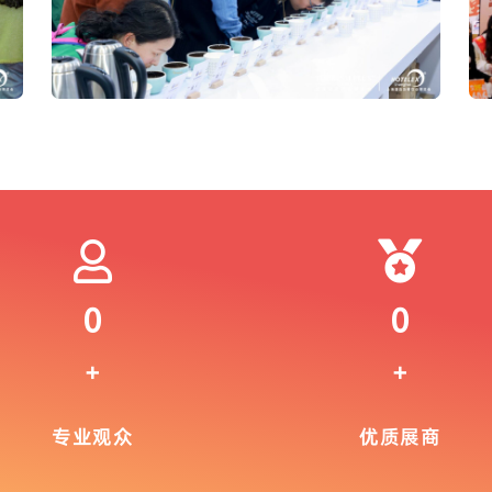
0
0
+
+
专业观众
优质展商