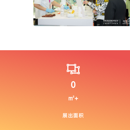
0
㎡+
展出面积