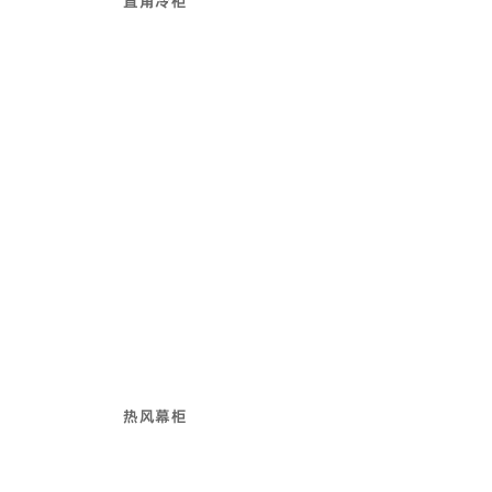
直角冷柜
热风幕柜