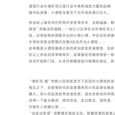
酒馆行业中海伦司已是行业中具有强劲力量的品牌，目
城市化发展，小酒馆生意在下沉市场的潜力巨大。
但实际上海伦司仍然有许多竞争对手，互相超越，都
朋友”所蕴含的蛋糕。一如江小白早在去年海伦司上
馆。还有如和府捞面开出的小面小酒、中石化的易捷甄
乡鸡也改变运营模式在晚8点后开出小酒馆……
还有便是小酒馆赛道已有的老玩家如贰麻酒馆，先启
在以上所述的竞争格局中，如果海伦司期待收获一些
尝试开拓新门店，以求对新模型进行规模化验证，若
“海伦司·越”的核心目的就是为了实现对小酒馆的
相比之下，后疫情时代的走食撸串的小吃品类也焕发
爆火。而小吃品类自带走食优势，适合在夜经济环境
试想一下夏日晚间，微风吹动，走过路边、胡同里、
沉醉在人间烟火里……
“边走边享受”消费模式渐成主流。就餐场景的拓宽