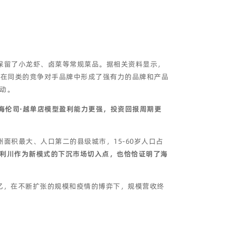
保留了小龙虾、卤菜等常规菜品。据相关资料显示，
。在同类的竞争对手品牌中形成了强有力的品牌和产品
动。
海伦司·越单店模型盈利能力更强，投资回报周期更
面积最大、人口第二的县级城市，15-60岁人口占
利川作为新模式的下沉市场切入点，也恰恰证明了海
2亿，在不断扩张的规模和疫情的博弈下，规模营收终