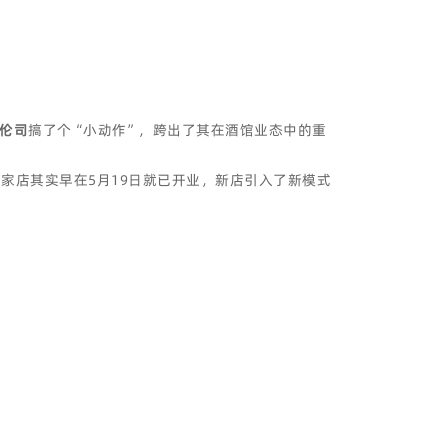
伦司
搞了个“小动作”，跨出了其在酒馆业态中的重
家店其实早在5月19日就已开业，新店引入了新模式