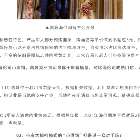
▲图源海伦司官方公众号
标志性特色。产品中大部分如烤韭菜、烤面筋等单价做到不超过3元，
烤与小吃分别占总销售额的约10%与20%，自有酒水占比高达40%
，不变的依旧是那标志性的紫黄灯光，非常容易勾起人们的夜间消费冲
的海伦司小酒馆，爬坡期业绩明显优于原有模型。对比海伦司成熟门店，
”门店选址位于利川市龙船天街。根据相关数据，利川是湖北恩施自治州
71元，旅游业是当地的支柱产业，当地的夜间消费市场非常可观。精确选择
拿出更令人满意的业绩表现。根据其年报，2021年海伦司净亏损就超
场一点希望。
02、带有大排档模式的“小酒馆”打得过一众对手吗？