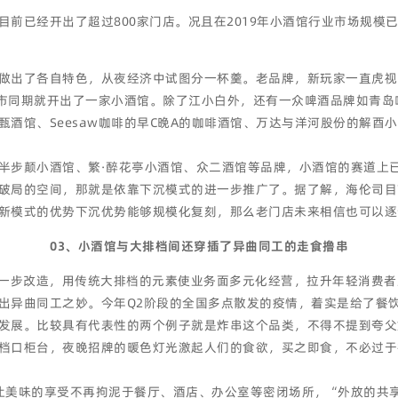
前已经开出了超过800家门店。况且在2019年小酒馆行业市场规模
做出了各自特色，从夜经济中试图分一杯羹。老品牌，新玩家一直虎视
市同期就开出了一家小酒馆。除了江小白外，还有一众啤酒品牌如青岛
酒馆、Seesaw咖啡的早C晚A的咖啡酒馆、万达与洋河股份的解酉
半步颠小酒馆、繁·醉花亭小酒馆、众二酒馆等品牌，小酒馆的赛道上
破局的空间，那就是依靠下沉模式的进一步推广了。据了解，海伦司目
新模式的优势下沉优势能够规模化复刻，那么老门店未来相信也可以逐
03、小酒馆与大排档间还穿插了异曲同工的走食撸串
进一步改造，用传统大排档的元素使业务面多元化经营，拉升年轻消费
出异曲同工之妙。今年Q2阶段的全国多点散发的疫情，着实是给了餐
发展。比较具有代表性的两个例子就是炸串这个品类，不得不提到夸父
档口柜台，夜晚招牌的暖色灯光激起人们的食欲，买之即食，不必过于
让美味的享受不再拘泥于餐厅、酒店、办公室等密闭场所，“外放的共