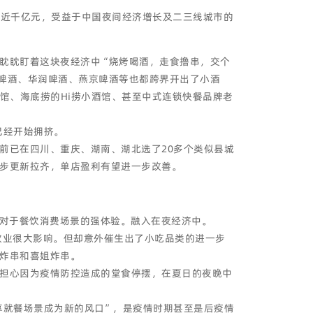
已近千亿元，受益于中国夜间经济增长及二三线城市的
眈眈盯着这块夜经济中“烧烤喝酒，走食撸串，交个
啤酒、华润啤酒、燕京啤酒等也都跨界开出了小酒
小馆、海底捞的Hi捞小酒馆、甚至中式连锁快餐品牌老
已经开始拥挤。
前已在四川、重庆、湖南、湖北选了20多个类似县城
步更新拉齐，单店盈利有望进一步改善。
者对于餐饮消费场景的强体验。融入在夜经济中。
饮业很大影响。但却意外催生出了小吃品类的进一步
炸串和喜姐炸串。
担心因为疫情防控造成的堂食停摆，在夏日的夜晚中
享就餐场景成为新的风口”，是疫情时期甚至是后疫情