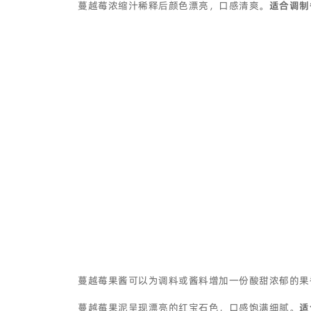
蔓越莓浓缩汁稀释后颜色漂亮，口感清爽。
适合调制
蔓越莓果酱可以为调料或酱料增加一份酸甜浓郁的果
蔓越莓果泥呈现漂亮的红宝石色，口感饱满细腻。
适