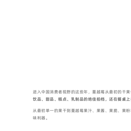
进入中国消费者视野的这些年，蔓越莓从最初的干果
饮品、甜品、糕点、乳制品的绝佳拍档，还在餐桌上
从最初单一的果干到蔓越莓果汁、果酱、果脆、果粉
味利器。