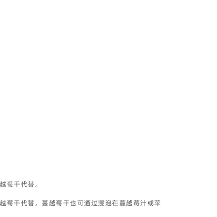
越莓干代替。
越莓干代替。蔓越莓干也可通过浸泡在蔓越莓汁或苹