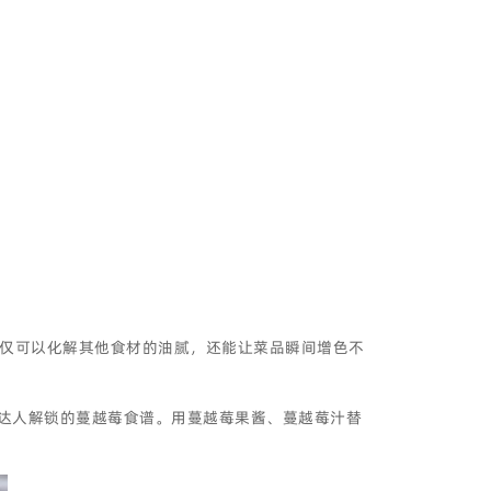
仅可以化解其他食材的油腻，还能让菜品瞬间增色不
食达人解锁的蔓越莓食谱。用蔓越莓果酱、蔓越莓汁替