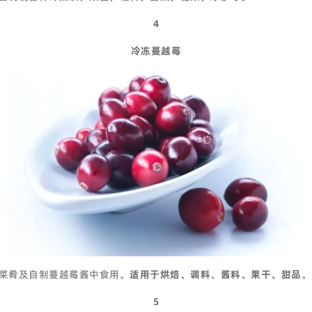
4
冷冻蔓越莓
菜肴及自制蔓越莓酱中食用。
适用于烘焙、调料、酱料、果干、甜品
。
5