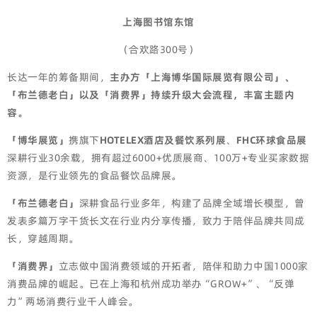
上海图书馆东馆
（合欢路300号）
长达一年的筹备期间，
主办方「上海博华国际展览有限公司」、
「布兰德老白」以及「消费界」持续升级大会流程，丰富主题内
容。
「博华展览」
携旗下
HOTELEX酒店及餐饮系列展
、
FHC环球食品展
深耕行业30余载，拥有超过6000+优质展商、100万+专业买家数据
资源，是行业领先的食品餐饮品牌展。
「布兰德老白」
深耕食品行业多年，构建了品牌全域增长模型，曾
发表多篇万字干货长文在行业内分享传播，致力于陪伴品牌共同成
长，穿越周期。
「消费界」
立志做中国消费领域的开拓者，陪伴和助力中国1000家
消费品牌的崛起。已在上海和杭州成功举办“GROW+”、“反弹
力”两场消费行业千人峰会。