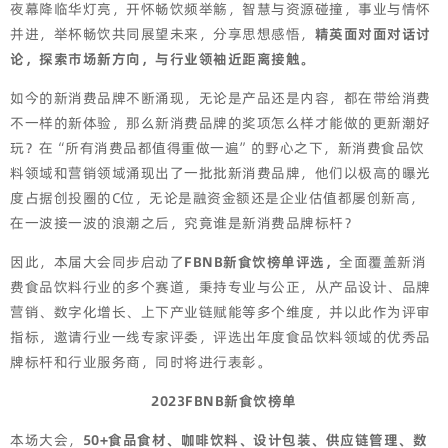
夜幕降临华灯亮，开怀畅饮频举觞，智慧与资源碰撞，事业与情怀
并进，举杯畅饮共同展望未来，分享思想感悟，
精英面对面对话讨
论，探索市场新方向，与行业领袖近距离接触。
如今的新消费品牌不断涌现，无论是产品还是内容，都在带给消费
不一样的新体验，那么新消费品牌的奖项怎么样才能做的更新潮好
玩？在“所有消费品都值得重做一遍”的野心之下，新消费食品饮
料领域和营销领域涌现出了一批批新消费品牌，他们以极高的曝光
度占据创投圈的C位，无论是融资金额还是企业估值都屡创新高，
在一波接一波的浪潮之后，究竟谁是新消费品牌标杆？
因此，本届大会同步启动了
FBNB新食饮榜单评选，
全面覆盖新消
费食品饮料行业的多个赛道，秉持专业与公正，从产品设计、品牌
营销、数字化增长、上下产业链赋能等多个维度，并以此作为评审
指标，邀请行业一线专家评委，评选出年度食品饮料领域的优秀品
牌标杆和行业服务商，同时将进行表彰。
2023FBNB新食饮榜单
本场大会，
50+食品食材、咖啡饮料、设计包装、供应链管理、数