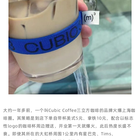
大约一年多前，一个叫Cubic Coffee三立方咖啡的品牌火爆上海咖
啡圈。其策略是到店下单自带杯美式5元、拿铁10元，配合以标志
性logo的咖啡杯周边赠送，开业第一天就爆火，此后热度长盛不
衰。即使其所在的大虹桥周围1公里内有星巴克、Tims、