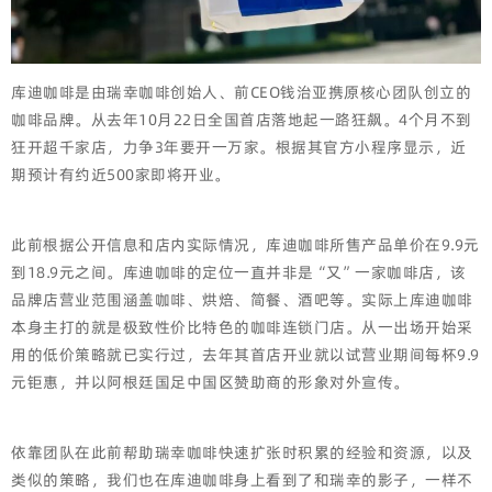
库迪咖啡是由瑞幸咖啡创始人、前CEO钱治亚携原核心团队创立的
咖啡品牌。从去年10月22日全国首店落地起一路狂飙。4个月不到
狂开超千家店，力争3年要开一万家。根据其官方小程序显示，近
期预计有约近500家即将开业。
此前根据公开信息和店内实际情况，库迪咖啡所售产品单价在9.9元
到18.9元之间。库迪咖啡的定位一直并非是“又”一家咖啡店，该
品牌店营业范围涵盖咖啡、烘焙、简餐、酒吧等。实际上库迪咖啡
本身主打的就是极致性价比特色的咖啡连锁门店。从一出场开始采
用的低价策略就已实行过，去年其首店开业就以试营业期间每杯9.9
元钜惠，并以阿根廷国足中国区赞助商的形象对外宣传。
依靠团队在此前帮助瑞幸咖啡快速扩张时积累的经验和资源，以及
类似的策略，我们也在库迪咖啡身上看到了和瑞幸的影子，一样不