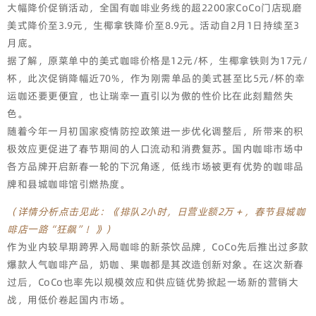
大幅降价促销活动，全国有咖啡业务线的超2200家CoCo门店现磨
美式降价至3.9元，生椰拿铁降价至8.9元。活动自2月1日持续至3
月底。
据了解，原菜单中的美式咖啡价格是12元/杯，生椰拿铁则为17元/
杯，此次促销降幅近70%，作为刚需单品的美式甚至比5元/杯的幸
运咖还要更便宜，也让瑞幸一直引以为傲的性价比在此刻黯然失
色。
随着今年一月初国家疫情防控政策进一步优化调整后，所带来的积
极效应更促进了春节期间的人口流动和消费复苏。国内咖啡市场中
各方品牌开启新春一轮的下沉角逐，低线市场被更有优势的咖啡品
牌和县城咖啡馆引燃热度。
（详情分析点击见此：《排队2小时，日营业额2万＋，春节县城咖
啡店一路“狂飙”！》）
作为业内较早期跨界入局咖啡的新茶饮品牌，CoCo先后推出过多款
爆款人气咖啡产品，奶咖、果咖都是其改造创新对象。在这次新春
过后，CoCo也率先以规模效应和供应链优势掀起一场新的营销大
战，用低价卷起国内市场。