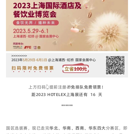
上方扫码👆提前注册🎁
免排队免费领票！
距2023 HOTELEX上海展还有
16
天
******
国区选拔赛，现已走完
华北、华南、西南、华东
四大
分赛区，即