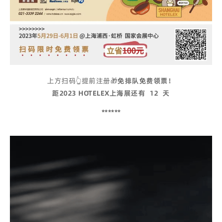
上方扫码👆提前注册🎁
免排队免费领票！
距2023 HOTELEX上海展还有
12
天
******