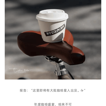
报告：“这里即将有大批咖啡星人出没。☕️”
年度咖啡盛宴，啡来不可