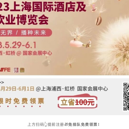
上方扫码👆提前注册🎁
免排队免费领票！