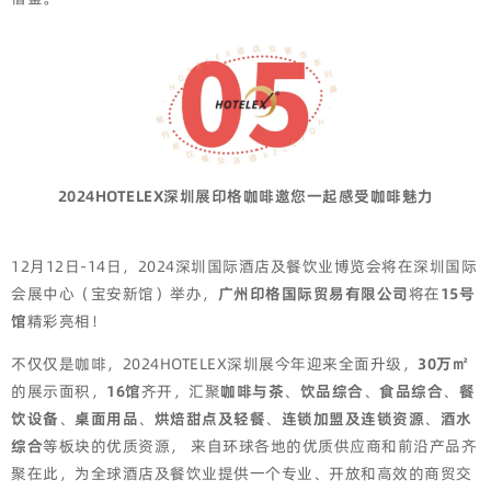
2024HOTELEX深圳展印格咖啡邀您一起感受咖啡魅力
12月12日-14日，2024深圳国际酒店及餐饮业博览会将在深圳国际
会展中心（宝安新馆）举办，
广州印格国际贸易有限公司
将在
15号
馆
精彩亮相！
不仅仅是咖啡，2024HOTELEX深圳展今年迎来全面升级，
30万㎡
的展示面积，
16馆
齐开，汇聚
咖啡与茶
、
饮品综合
、
食品综合
、
餐
饮设备
、
桌面用品
、
烘焙甜点及轻餐
、
连锁加盟及连锁资源
、
酒水
综合
等板块的优质资源， 来自环球各地的优质供应商和前沿产品齐
聚在此，为全球酒店及餐饮业提供一个专业、开放和高效的商贸交