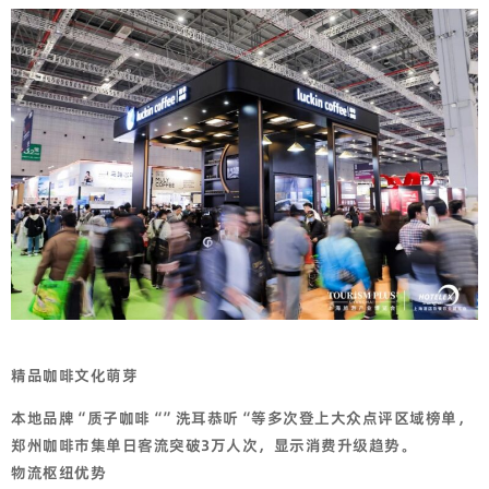
精品咖啡文化萌芽
本地品牌
“
质子咖啡
“”
洗耳恭听
“
等多次登上大众点评区域榜单，
郑州咖啡市集单日客流突破
3
万人次，显示消费升级趋势。
物流枢纽优势