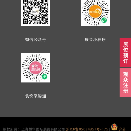
微信公众号
展会小程序
展
位
预
订
观
众
注
册
食饮采购通
版权所属：上海博华国际展览有限公司
沪ICP备05034851号-175
|
沪公