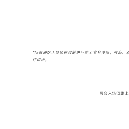
*所有进馆人员须在展前进行线上实名注册。展商、
许进场。
展会入场须
线上