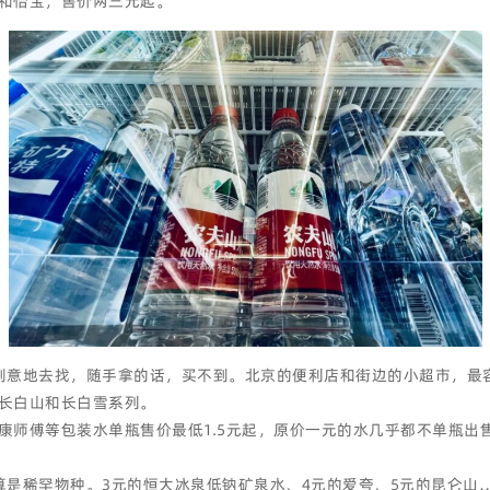
和怡宝，售价两三元起。
刻意地去找，随手拿的话，买不到。北京的便利店和街边的小超市，最
长白山和长白雪系列。
师傅等包装水单瓶售价最低1.5元起，原价一元的水几乎都不单瓶出售，想
算是稀罕物种。3元的恒大冰泉低钠矿泉水、4元的爱夸、5元的昆仑山