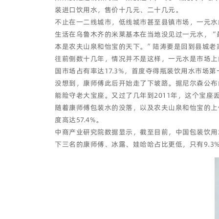
装进口饮用水，售价十几元、二十几元。
不止在一二线城市，低线城市甚至县镇市场，一元水
生活在乌鲁木齐的米莱基本在当地没见过一元水，“
本是农夫山泉和怡宝的天下。”陆涛要是回到县城老
往前倒数十几年，情况并不是这样，一元水是市场上的
国市场占有率达17.3%，首度夺得瓶装饮用水市场
没想到，康师傅此后开始走了下坡路。据尼尔森公布的
能险守老大宝座。又过了几年到2011年，这个宝
随着康师傅包装水的没落，以及农夫山泉和怡宝的上位
度高达57.4%。
中商产业研究院数据显示，截至目前，中国包装饮用水
下三名的康师傅、冰露、娃哈哈占比更低，只有9.3%、