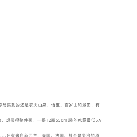
容易买到的还是农夫山泉、怡宝、百岁山和景田，有
买得整件买，一提12瓶550ml装的冰露最低5.9
……还有来自新西兰、泰国、法国、甚至是斐济的原