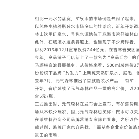
相比一元水的落寞，矿泉水的市场倒是热闹了起来。
以纯净水驰骋瓶装水市场多年的娃哈哈，近年开始调转
林山饮用矿泉水，号称水源地位于珠海市湾仔加林山，
此外，在瓶装水这条赛道上，也涌现了不少跨界者。
伊利2019年12月宣布投资7.44亿元，在吉林省
今年，良品铺子门店新上了一款名为“良品活泉”的
马瑶族自治县那桃乡。从价格来看，500ml装售价3
盼盼旗下品牌“豹发力”上新纯天然矿泉水，据悉，该矿泉
去年7月，元气森林推出了首款瓶装水产品——有矿
开始，有矿延续了元气森林产品一贯的高定价，以202
合5元/瓶。
正式推出时，元气森林在发布会上宣布，有矿售价调
场从不缺少玩家，因此元气森林也笑称：做水可以失
在莱维特咨询公司品牌营销专家陈玮看来，之所以各
能过剩，贴牌厂家也容易找。”而从各企业定价策略
景田的市场。