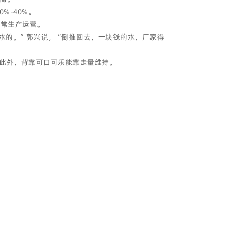
%-40%。
正常生产运营。
水的。”郭兴说，“倒推回去，一块钱的水，厂家得
。此外，背靠可口可乐能靠走量维持。