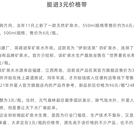
挺进3元价格带
方向，去年11月上新了一款天然矿泉水，550ml规格零售价约为6
500ml规格，售价为6元/瓶。
安图县建厂，高调进军矿泉水市场。这款名为“伊刻活泉”的矿泉水，选择
自有品牌矿泉水。官方介绍称，该矿泉水生产基地坐落在“世界著名长寿
元/瓶。
水水源来自福建、江西两地，目前该产品在其官方旗舰店售价为36元/24瓶
，并开始在线上渠道测试，同年年底，才开始陆续入住便利店等线下零
1年外星人官方旗舰店内的产品作参考，新品折后价格为96元/箱*24瓶
整为3元/瓶。当时，元气森林副总裁李国训表示，除气泡水外，外星
败，但是要让天下水厂卷起来。
企业纷纷做起矿泉水生意，是因为行业门槛低、生产技术不复杂，又是
来看，大多定在3元/瓶的价格带，原先高于该价格的不少产品，也不