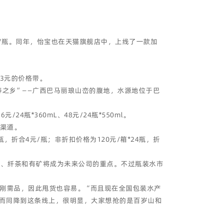
元/瓶。同年，怡宝也在天猫旗舰店中，上线了一款加
了3元的价格带。
之乡”——广西巴马丽琅山峦的腹地，水源地位于巴
*360mL、48元/24瓶*550ml。
售渠道。
，折合4元/瓶；非折扣价格为120元/箱*24瓶，折
人、纤茶和有矿将成为未来公司的重点。不过瓶装水市
刚需品，因此甩货也容易。“而且现在全国包装水产
约而同降到这条线上，很明显，大家想抢的是百岁山和