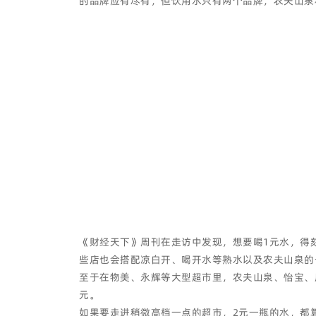
的品牌应有尽有，但饮用水只有两个品牌，农夫山泉
《财经天下》周刊在走访中发现，想要喝1元水，得
些店也会搭配凉白开、喝开水等熟水以及农夫山泉的
至于在物美、永辉等大型超市里，农夫山泉、怡宝、康
元。
如果要走进稍微高档一点的超市，2元一瓶的水，都