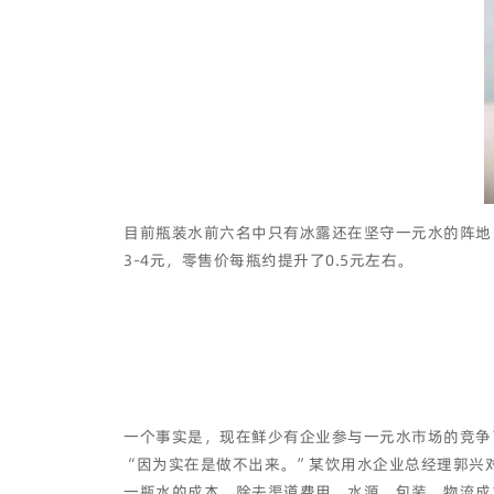
目前瓶装水前六名中只有冰露还在坚守一元水的阵地
3-4元，零售价每瓶约提升了0.5元左右。
一个事实是，现在鲜少有企业参与一元水市场的竞争
“因为实在是做不出来。”某饮用水企业总经理郭兴对
一瓶水的成本，除去渠道费用，水源、包装、物流成