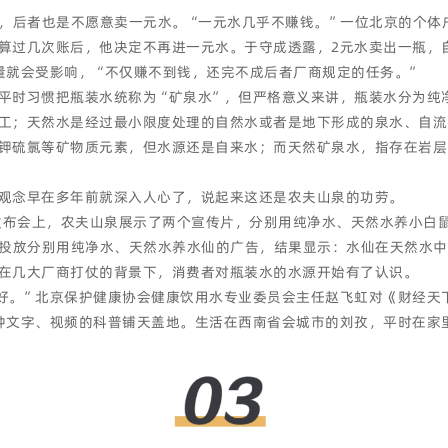
利，后者也是不愿意卖一元水。“一元水几乎不赚钱。”一位北京的个体
算过几次账后，他决定不再进一元水。于守成透露，2元水卖出一瓶，自
量就会受影响，“不仅赚不到钱，还完不成后者厂商规定的任务。”
平时习惯把瓶装水统称为“矿泉水”，但严格意义来讲，瓶装水分为纯
工；天然水是经过最小限度处理的自然水或者是地下形成的泉水、自流
钾硫氯等矿物质元素，但水源还是自来水；而天然矿泉水，指存在岩层
观念早在多年前就深入人心了，说起来这还是农夫山泉的功劳。
发布会上，农夫山泉展示了两个宣传片，分别用纯净水、天然水养小白鼠
视投放分别用纯净水、天然水养水仙的广告，结果显示：水仙在天然水
在几大厂商打仗的背景下，消费者对瓶装水的水源开始有了认识。
好。”北京保护健康协会健康饮用水专业委员会主任赵飞虹对《财经天
种文字、视频的科普铺天盖地。生活在西南省会城市的刘孜，平时在家