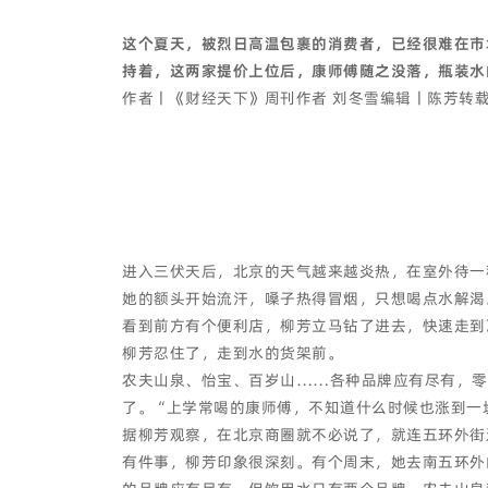
这个夏天，被烈日高温包裹的消费者，已经很难在市
持着，这两家提价上位后，康师傅随之没落，瓶装水
作者丨《财经天下》周刊作者 刘冬雪编辑丨陈芳转载自丨A
进入三伏天后，北京的天气越来越炎热，在室外待一
她的额头开始流汗，嗓子热得冒烟，只想喝点水解渴
看到前方有个便利店，柳芳立马钻了进去，快速走到
柳芳忍住了，走到水的货架前。
农夫山泉、怡宝、百岁山……各种品牌应有尽有，零
了。“上学常喝的康师傅，不知道什么时候也涨到一
据柳芳观察，在北京商圈就不必说了，就连五环外街
有件事，柳芳印象很深刻。有个周末，她去南五环外