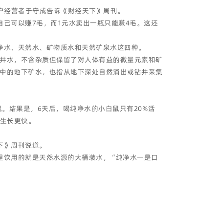
户经营者于守成告诉《财经天下》周刊。
己可以赚7毛，而1元水卖出一瓶只能赚4毛。这还
净水、天然水、矿物质水和天然矿泉水这四种。
井水，不含杂质但保留了对人体有益的微量元素和矿
中的地下矿水，也指从地下深处自然涌出或钻井采集
。结果是，6天后，喝纯净水的小白鼠只有20%活
中生长更快。
下》周刊说道。
里饮用的就是天然水源的大桶装水，“纯净水一是口