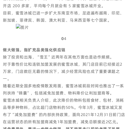
开店 200 多家，平均每个月就会有 5 家蜜雪冰城开业。
目前，蜜雪冰城已进一步扩大东南亚市场，足迹遍布越南、印尼、
新加坡、菲律宾、韩国、澳大利亚、马来西亚等七个国家。
0
4
做大做强，指扩充品类强化供应链
除了投资和出海，“雪王”近两年在其他方面也是动作频频。
对于靠性价比和连锁加盟发展的蜜雪冰城，其门店目前已经接近2
万家，门店数巨无霸的情况下，减少经营风险也成了重要课题之
一。
随着近期全国多地疫情散发局面，蜜雪冰城前段时间也推出了一系
列扶持“锦囊”，包括减免加盟费、物料降价让利加盟商等。
蜜雪冰城相关负责人介绍，此次降价的物料包括食材、包材、消耗
品等多种物料，占比超门店物料的50%。今年3月，蜜雪冰城又发
布了“减免加盟费”的内部扶持政策，面向2021年12月31日前门店
在运营状态的所有加盟商减免1年加盟费，减免总额接近2亿元。