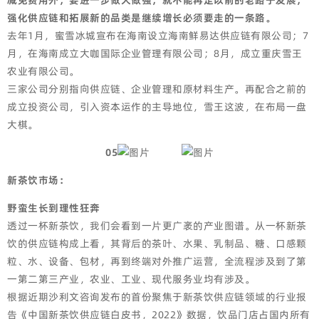
减免费用外，要进一步做大做强，就不能再走以前的老路子发展，
强化供应链和拓展新的品类是继续增长必须要走的一条路。
去年1月，蜜雪冰城宣布在海南设立海南鲜易达供应链有限公司；7
月，在海南成立大咖国际企业管理有限公司；8月，成立重庆雪王
农业有限公司。
三家公司分别指向供应链、企业管理和原材料生产。再配合之前的
成立投资公司，引入资本运作的主导地位，雪王这波，在布局一盘
大棋。
05
新茶饮市场：
野蛮生长到理性狂奔
透过一杯新茶饮，我们会看到一片更广袤的产业图谱。从一杯新茶
饮的供应链构成上看，其背后的茶叶、水果、乳制品、糖、口感颗
粒、水、设备、包材，再到终端对外推广运营，全流程涉及到了第
一第二第三产业，农业、工业、现代服务业均有涉及。
根据近期沙利文咨询发布的首份聚焦于新茶饮供应链领域的行业报
告《中国新茶饮供应链白皮书，2022》数据，饮品门店占国内所有