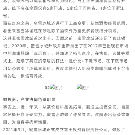
念，装修风格以集装箱式样式为特色。线上在天猫和抖音都有开
店，线下店在全国仅有6家门店，5家位于河南省，1家位于浙江
省。
而在炸鸡之前，蜜雪冰城还进行了工商变更，新增酒类经营范围，
看出来蜜雪冰城还在涉足除了酒饮外乃至更多餐饮细分领域。
这并非蜜雪冰城首次出手。回顾之前，蜜雪冰城还涉足了咖啡领
域。2020年，蜜雪冰城升级并重新推出了在2017年已出现在市场
中的咖啡品牌「幸运咖」，并加速了拓店速度。在售价、选址等模
式上，延续了其在奶茶届的打法：性价比+下沉市场。在下沉市场
用奶茶吸引了小镇青年后，再度试图引入新品类咖啡完成对下沉市
场的进一步培育养成。
02
做投资，产业协同色彩明显
事实上，近一年来，从茶饮咖啡品类拓展，到成立投资公司、自建
农场提升自身硬实力，蜜雪冰城做了许多尝试，试图杀出新茶饮重
围，为自身寻找新增量。
2021年9月，蜜雪冰城正式成立雪王投资有限责任公司，做起了