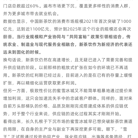
门店总数超过60%。遍布市场更下沉，覆盖更多样性的消费人群，
并为更多城市带去就业机会。
数据也显示，中国新茶饮的消费市场规模2021年首次突破了1000
亿元，达到近1100亿元，预计到2025年这个行业的规模还会再次
翻番。
当行业规模和产业协同与“共同富裕”政策引领相结合，传
统农业、制造业与现代服务业相融合，新茶饮作为新经济的代表还
远未到固化的时候。
换句话说，新茶饮仍然在高速增长，且无疑已进入了需要完善和提
升供应链的阶段。以前那样的粗放式扩张在如今的环境已不再适
用。新茶饮的红利期已经过去，目前进入的是在已有的存量上缓慢
扩张，再以精细化运营获取更多利润。
但另一方面，极致性价比的蜜雪冰城又不能简单粗暴地通过提价来
增加利润，这只会加速流失手中的忠诚客户群体。同样的，面对来
自前方头部梯队的价格、品质及刚刚完成搭建成体系的供应链优
势，对于整个行业来说，供应链的进化过程其实才刚刚开始。
看得出来，长久扎根于下沉市场的蜜雪冰城早已想突破新茶饮赛道
的局限，在自身的主产业与副业下再深挖更多可能。眼下，“雪
王”正试图通过投资协同产业、强化供应链、出海等多条路径，打