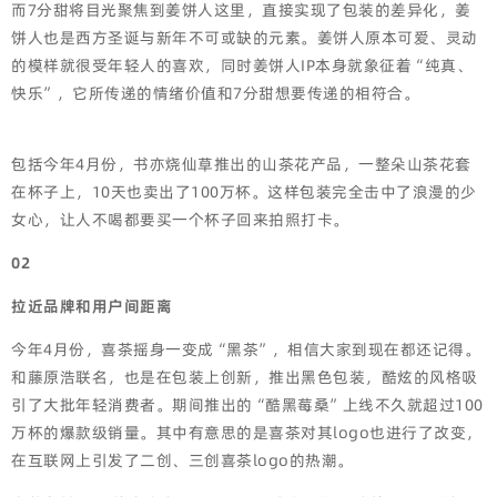
而7分甜将目光聚焦到姜饼人这里，直接实现了包装的差异化，姜
饼人也是西方圣诞与新年不可或缺的元素。姜饼人原本可爱、灵动
的模样就很受年轻人的喜欢，同时姜饼人IP本身就象征着“纯真、
快乐”，它所传递的情绪价值和7分甜想要传递的相符合。
包括今年4月份，书亦烧仙草推出的山茶花产品，一整朵山茶花套
在杯子上，10天也卖出了100万杯。这样包装完全击中了浪漫的少
女心，让人不喝都要买一个杯子回来拍照打卡。
02
拉近品牌和用户间距离
今年4月份，喜茶摇身一变成“黑茶”，相信大家到现在都还记得。
和藤原浩联名，也是在包装上创新，推出黑色包装，酷炫的风格吸
引了大批年轻消费者。期间推出的“酷黑莓桑”上线不久就超过100
万杯的爆款级销量。其中有意思的是喜茶对其logo也进行了改变，
在互联网上引发了二创、三创喜茶logo的热潮。