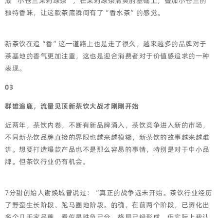
底“小苍兰茉莉绿茶“，在茉莉绿茶清爽的基础上，叠加小苍兰的
独特香味，让这款茶底瞬间有了“香水茶”的感觉。
新茶饮在追“香”这一道路上也是走了很久，越来越多的品牌对于
茶基地的香气更加注重，这也是迎合消费者对于价值感追求的一种
表现。
03
群雄追鹿，流量见顶新茶饮大战才刚刚开始
近两年，茶饮内卷，不断有新品牌涌入，茶饮竞争进入新的市场，
不同新茶饮品牌直接的界限也越来越模糊，新茶饮的故事越来越难
讲。想要打造爆款产品也不是那么容易的事情，特别是对于中小品
牌。但茶饮行业仍有机会。
7分甜创始人谢焕城曾说过：“真正的战争远未开始。茶饮行业经历
了野蛮生长阶段、跑马圈地阶段。的确，在前两个阶段，已孵化出
多个几千家品牌，看似是胜负已分，格局已经形成，但实际上我认