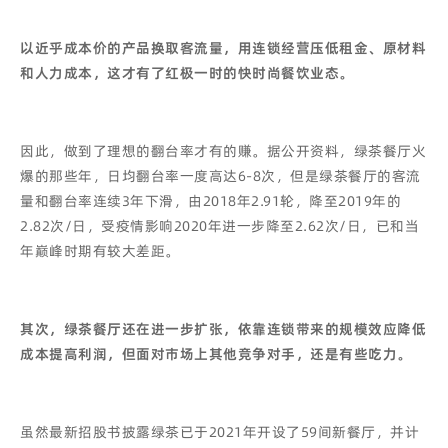
以近乎成本价的产品换取客流量，用连锁经营压低租金、原材料
和人力成本，这才有了红极一时的快时尚餐饮业态。
因此，做到了理想的翻台率才有的赚。据公开资料，绿茶餐厅火
爆的那些年，日均翻台率一度高达6-8次，但是绿茶餐厅的客流
量和翻台率连续3年下滑，由2018年2.91轮，降至2019年的
2.82次/日，受疫情影响2020年进一步降至2.62次/日，已和当
年巅峰时期有较大差距。
其次，绿茶餐厅还在进一步扩张，依靠连锁带来的规模效应降低
成本提高利润，但面对市场上其他竞争对手，还是有些吃力。
虽然最新招股书披露绿茶已于2021年开设了59间新餐厅，并计