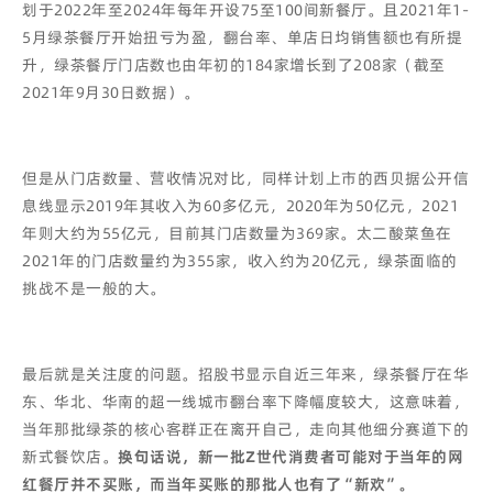
划于2022年至2024年每年开设75至100间新餐厅。且2021年1-
5月绿茶餐厅开始扭亏为盈，翻台率、单店日均销售额也有所提
升，绿茶餐厅门店数也由年初的184家增长到了208家（截至
2021年9月30日数据）。
但是从门店数量、营收情况对比，同样计划上市的西贝据公开信
息线显示2019年其收入为60多亿元，2020年为50亿元，2021
年则大约为55亿元，目前其门店数量为369家。太二酸菜鱼在
2021年的门店数量约为355家，收入约为20亿元，绿茶面临的
挑战不是一般的大。
最后就是关注度的问题。招股书显示自近三年来，绿茶餐厅在华
东、华北、华南的超一线城市翻台率下降幅度较大，这意味着，
当年那批绿茶的核心客群正在离开自己，走向其他细分赛道下的
新式餐饮店。
换句话说，新一批Z世代消费者可能对于当年的网
红餐厅并不买账，而当年买账的那批人也有了“新欢”。