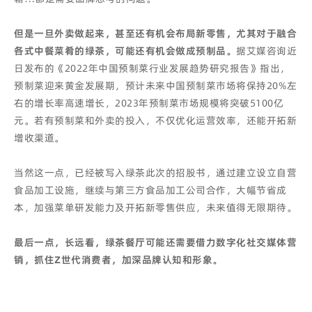
但是一旦外卖做起来，甚至还有机会布局新零售，尤其对于融合
各式中餐菜肴的绿茶，可能还有机会做成预制品。
据艾媒咨询近
日发布的《2022年中国预制菜行业发展趋势研究报告》指出，
预制菜迎来黄金发展期，预计未来中国预制菜市场将保持20%左
右的增长率高速增长，2023年预制菜市场规模将突破5100亿
元。若有预制菜和外卖的投入，不仅优化运营效率，还能开拓新
增收渠道。
当然这一点，已经被写入绿茶此次的招股书，通过建立设立自营
食品加工设施，继续与第三方食品加工公司合作，大幅节省成
本，加强菜单研发能力及开拓新零售供应，未来值得无限期待。
最后一点，长远看，绿茶餐厅可能还需要借力数字化社交媒体营
销，抓住Z世代消费者，加深品牌认知和形象。