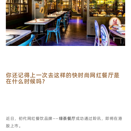
你还记得上一次去这样的快时尚网红餐厅是
在什么时候吗？
近日，初代网红餐饮品牌——
绿茶餐厅
成功通过聆讯，即将在港
股上市。